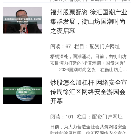
2026年销售额预期。....
福州股票配资 徐汇国潮产业
集群发展，衡山坊国潮时尚
之夜启幕
阅读：
67
栏目：
配资门户网址
梧桐深处，国潮涌动。日前，由衡山坊
项目倾力打造的“衡复潮启・国货秀典”
——2026国潮时尚之夜，在衡山坊启
幕。 记者从相关负责人处了解到，衡山
炒股怎么加杠杆 网络安全宣
坊国货潮品加速器的....
传周徐汇区网络安全游园会
开幕
阅读：
101
栏目：
配资门户网址
日前，为大力营造全社会共筑网络安全
防线的浓厚氛围，徐汇区网络安全宣传