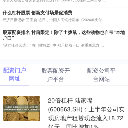
什么杠杆股票 创新支付场景促消费
经济日报记者 王宝会 近日，中国人民银行发布《2024年支付....
股票配资排名 甘肃限定！除了土拨鼠，这些动物也自带“本地
户口”
“尕娃狂滴么边！” 在《哪吒2》中 那只操着一口 浓重西北方....
配资门户
股票配资开
配资公司平
网址
户平台
台网站
20倍杠杆 陆家嘴
(600663.SH)：上半年公司实
现房地产租赁现金流入18.72
亿元，同比增加1%