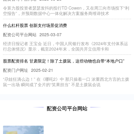
令算力股投资者瑟瑟发抖的投行TD Cowen，又在周三向市场投下“利
空报告”，并预期数据中心一体化解决方案服务商维谛技术
什么杠杆股票 创新支付场景促消费
配资公司平台网站
2025-03-07
经济日报记者 王宝会 近日，中国人民银行发布《2024年支付体系运
行总体情况》显示，截至2024年末，全国共开立信用卡和
股票配资排名 甘肃限定！除了土拨鼠，这些动物也自带“本地户口”
配资门户网址
2025-02-21
“尕娃狂滴么边！” 在《哪吒2》中 那只操着一口 浓重西北方言的土拨
鼠一出场 瞬间成了全片的“笑果担当” 不是土拨鼠会说
股票多少钱可以杠杆 推进粮油作物大面积单产提升 为啥强调“大面
积”？
配资公司平台网站
配资门户网址
2025-02-05
新华财经北京1月30日电（记者古一平） 记者从农业农村部了解到，
2025年，农业农村部将继续把粮油作物大面积单产提升作为