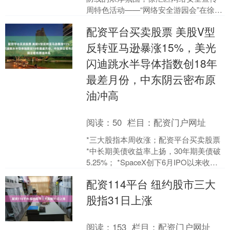
周特色活动——“网络安全游园会”在徐家
汇公园启动。本次活动为期三天，以沉
配资平台买卖股票 美股V型
浸式场景、趣味化互动....
反转亚马逊暴涨15%，美光
闪迪跳水半导体指数创18年
最差月份，中东阴云密布原
油冲高
阅读：
50
栏目：
配资门户网址
*三大股指本周收涨；配资平台买卖股票
*中长期美债收益率上扬，30年期美债破
5.25%； *SpaceX创下6月IPO以来收盘
新低。 周五美股走高，亚马逊拉动市....
配资114平台 纽约股市三大
股指31日上涨
阅读：
153
栏目：
配资门户网址