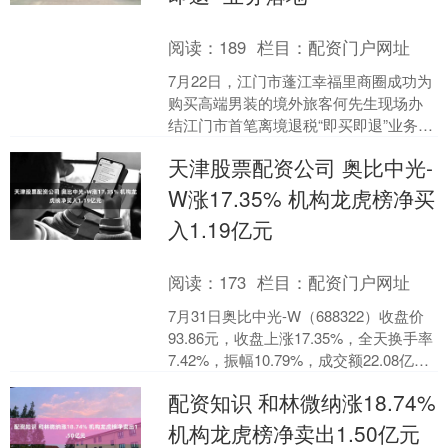
阅读：
189
栏目：
配资门户网址
7月22日，江门市蓬江幸福里商圈成功为
购买高端男装的境外旅客何先生现场办
结江门市首笔离境退税“即买即退”业务炒
股杠杆是什么意思，中国银行江门分行
天津股票配资公司 奥比中光-
作为离境退税代理....
W涨17.35% 机构龙虎榜净买
入1.19亿元
阅读：
173
栏目：
配资门户网址
7月31日奥比中光-W（688322）收盘价
93.86元，收盘上涨17.35%，全天换手率
7.42%，振幅10.79%，成交额22.08亿
元。科创板交易公开信息....
配资知识 和林微纳涨18.74%
机构龙虎榜净卖出1.50亿元