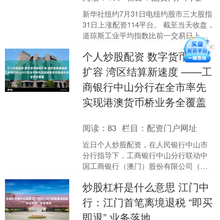
新华社纽约7月31日电纽约股市三大股指
31日上涨配资114平台。 截至当天收盘，
道琼斯工业平均指数比前一交易日上涨
276.97点，收于52485.03点，涨幅为....
个人炒股配资 数字货币桥再
扩容 湾区结算新速度 ——工
商银行中山分行在全市率先
实现港澳货币桥业务全覆盖
阅读：
83
栏目：
配资门户网址
近日个人炒股配资，在人民银行中山市
分行指导下，工商银行中山分行联动中
国工商银行（澳门）股份有限公司（以
下简称：工银澳门），依托多边央行数
炒股杠杆是什么意思 江门中
字货币桥（mBridge....
行：江门首笔离境退税 “即买
即退” 业务落地